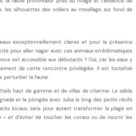
, la faible profondeur près du rivage et l’absence de
, les silhouettes des voiliers au mouillage sur fond de
aux exceptionnellement claires et pour la présence
acité pour aller nager avec ces animaux emblématiques
ence est accessible aux débutants ? Oui, car les eaux y
ent de cette rencontre privilégiée. Il est toutefois
s perturber la faune.
ôtels haut de gamme et de villas de charme. Le sable
gnade et la plongée avec tuba le long des petits récifs
acks locaux, sans pour autant transformer la plage en
e » et d’éviter de toucher les coraux ou de nourrir les