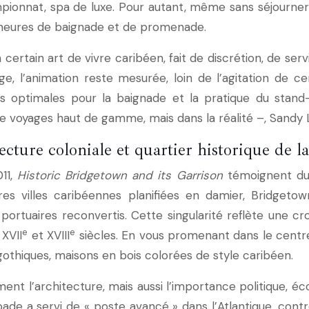
pionnat, spa de luxe. Pour autant, même sans séjourner
 heures de baignade et de promenade.
ertain art de vivre caribéen, fait de discrétion, de ser
e, l’animation reste mesurée, loin de l’agitation de cer
ons optimales pour la baignade et la pratique du stand
 voyages haut de gamme, mais dans la réalité –, Sandy L
cture coloniale et quartier historique de la
11,
Historic Bridgetown and its Garrison
témoignent du 
es villes caribéennes planifiées en damier, Bridgetow
ortuaires reconvertis. Cette singularité reflète une cr
e
e
XVII
et XVIII
siècles. En vous promenant dans le centre
othiques, maisons en bois colorées de style caribéen.
t l’architecture, mais aussi l’importance politique, éc
ade a servi de « poste avancé » dans l’Atlantique, contr