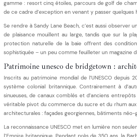
gamme : resort cinq étoiles, parcours de golf de cham
de ce cadre d’exception en venant y passer quelques
Se rendre à Sandy Lane Beach, c’est aussi observer un c
de plaisance mouillent au large, tandis que sur la plag
protection naturelle de la baie offrent des conditi
sophistiquée – un peu comme feuilleter un magazine de
Patrimoine unesco de bridgetown : archite
Inscrits au patrimoine mondial de l’UNESCO depuis 20
système colonial britannique. Contrairement à d’autr
sinueuses, de canaux comblés et d’anciens entrepôts p
véritable pivot du commerce du sucre et du rhum aux 
architecturales : façades georgiennes, bâtiments néo-g
La reconnaissance UNESCO met en lumière non seulemen
l’Empire britannique. Pendant près de 350 ans, la Barb