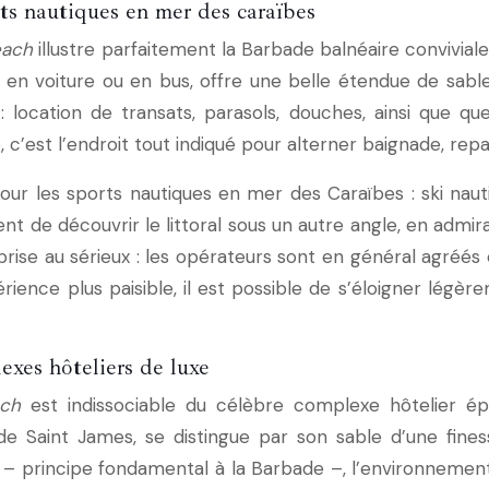
rts nautiques en mer des caraïbes
each
illustre parfaitement la Barbade balnéaire conviviale
en voiture ou en bus, offre une belle étendue de sabl
 : location de transats, parasols, douches, ainsi que
, c’est l’endroit tout indiqué pour alterner baignade, rep
pour les sports nautiques en mer des Caraïbes : ski nau
nt de découvrir le littoral sous un autre angle, en admira
rise au sérieux : les opérateurs sont en général agréés 
ience plus paisible, il est possible de s’éloigner légè
exes hôteliers de luxe
ch
est indissociable du célèbre complexe hôtelier é
e de Saint James, se distingue par son sable d’une fine
ic – principe fondamental à la Barbade –, l’environneme