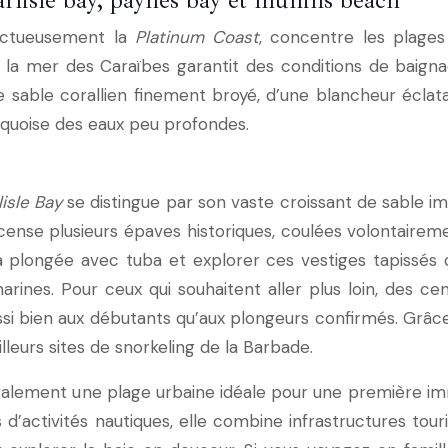
rlisle bay, paynes bay et mullins beach
ectueusement la
Platinum Coast
, concentre les plages
à la mer des Caraïbes garantit des conditions de baigna
Le sable corallien finement broyé, d’une blancheur éclat
rquoise des eaux peu profondes.
lisle Bay
se distingue par son vaste croissant de sable i
ense plusieurs épaves historiques, coulées volontairemen
a plongée avec tuba et explorer ces vestiges tapissés
marines. Pour ceux qui souhaitent aller plus loin, des c
si bien aux débutants qu’aux plongeurs confirmés. Grâce 
leurs sites de snorkeling de la Barbade.
également une plage urbaine idéale pour une première im
 d’activités nautiques, elle combine infrastructures to