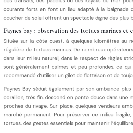
des transats, des paddles ou des kayaks de mer pour 
courants forts en font un lieu adapté à la baignade de
coucher de soleil offrent un spectacle digne des plus b
Paynes bay : observation des tortues marines et e
Située sur la côte ouest, à quelques kilomètres au 
régulière de tortues marines. De nombreux opérateurs
dans leur milieu naturel, dans le respect de règles st
sont généralement calmes et peu profondes, ce qui p
recommandé d’utiliser un gilet de flottaison et de touj
Paynes Bay séduit également par son ambiance plus i
corallien, très fin, descend en pente douce dans une m
proches du rivage. Sur place, quelques vendeurs ambu
marché permanent. Pour préserver ce milieu fragile, il
tortues, des gestes essentiels pour maintenir l’équilib