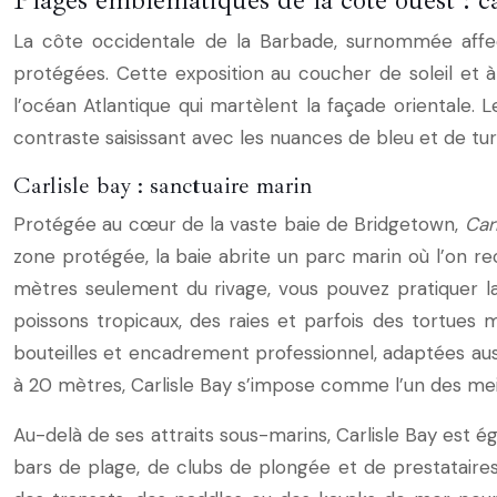
Plages emblématiques de la côte ouest : ca
La côte occidentale de la Barbade, surnommée aff
protégées. Cette exposition au coucher de soleil et 
l’océan Atlantique qui martèlent la façade orientale. 
contraste saisissant avec les nuances de bleu et de tu
Carlisle bay : sanctuaire marin
Protégée au cœur de la vaste baie de Bridgetown,
Car
zone protégée, la baie abrite un parc marin où l’on rec
mètres seulement du rivage, vous pouvez pratiquer l
poissons tropicaux, des raies et parfois des tortues 
bouteilles et encadrement professionnel, adaptées aus
à 20 mètres, Carlisle Bay s’impose comme l’un des meil
Au-delà de ses attraits sous-marins, Carlisle Bay est 
bars de plage, de clubs de plongée et de prestataires