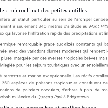
e : microclimat des petites antilles
fère un statut particulier au sein de l’archipel caribée
ulminant à seulement 340 mètres d’altitude au
Mont Hill
x qui favorise l’infiltration rapide des précipitations et 
ermique remarquable grâce aux alizés constants qui bal
née, avec des variations diurnes modérées qui rendent l
pluies, marquée par des averses tropicales brèves mais i
vilégiée pour les séjours touristiques avec un ensoleil
é terrestre et marine exceptionnelle. Les récifs corallie
 de 350 espèces de poissons tropicaux et constituent d
mations de palmiers cocotiers, d’arbres à pain, de ma
aobab millénaire du
Queen’s Park
à Bridgetown.