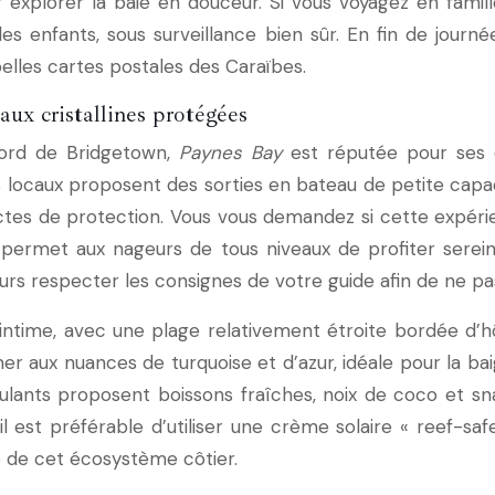
explorer la baie en douceur. Si vous voyagez en famille
s enfants, sous surveillance bien sûr. En fin de journée
elles cartes postales des Caraïbes.
aux cristallines protégées
nord de Bridgetown,
Paynes Bay
est réputée pour ses e
 locaux proposent des sorties en bateau de petite cap
rictes de protection. Vous vous demandez si cette expéri
ermet aux nageurs de tous niveaux de profiter sereinem
ours respecter les consignes de votre guide afin de ne pa
ntime, avec une plage relativement étroite bordée d’h
er aux nuances de turquoise et d’azur, idéale pour la bai
lants proposent boissons fraîches, noix de coco et sn
 est préférable d’utiliser une crème solaire « reef-saf
re de cet écosystème côtier.