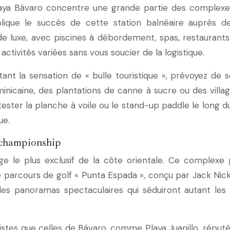
Playa Bávaro concentre une grande partie des complexes
xplique le succès de cette station balnéaire auprès
de luxe, avec piscines à débordement, spas, restaurants 
ctivités variées sans vous soucier de la logistique.
tant la sensation de « bulle touristique », prévoyez de
icaine, des plantations de canne à sucre ou des villa
 tester la planche à voile ou le stand-up paddle le long
ue.
 championship
e le plus exclusif de la côte orientale. Ce complexe
Le parcours de golf « Punta Espada », conçu par Jack Nick
des panoramas spectaculaires qui séduiront autant les
mistes que celles de Bávaro, comme Playa Juanillo, répu