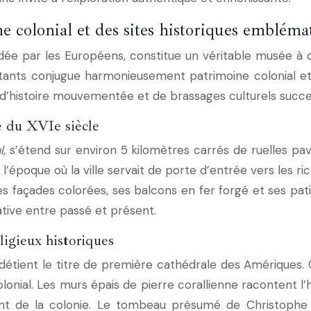
 colonial et des sites historiques embléma
 par les Européens, constitue un véritable musée à cie
itants conjugue harmonieusement patrimoine colonial et
s d’histoire mouvementée et de brassages culturels succes
e du XVIe siècle
l
, s’étend sur environ 5 kilomètres carrés de ruelles p
époque où la ville servait de porte d’entrée vers les ri
es façades colorées, ses balcons en fer forgé et ses p
ive entre passé et présent.
igieux historiques
détient le titre de première cathédrale des Amérique
lonial. Les murs épais de pierre corallienne racontent l
ement de la colonie. Le tombeau présumé de Christoph